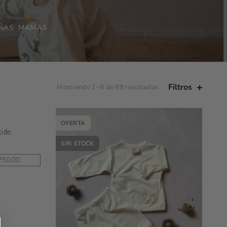
IÑAS
MAMAS
Filtros
Mostrando 1–8 de 89 resultados
OFERTA
cido
SIN STOCK
es
750.00