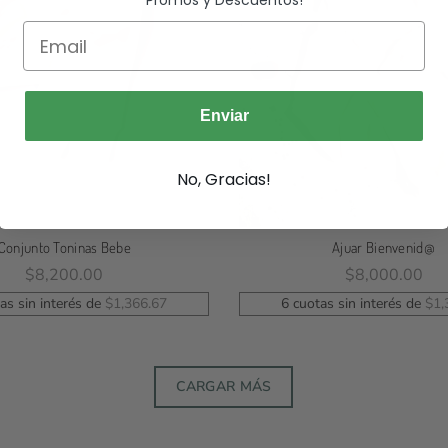
Promos y Descuentos!
Enviar
No, Gracias!
Conjunto Toninas Bebe
Ajuar Bienvenid@
$
8,200.00
$
8,000.00
eleccionar Opciones
Leer Más
as sin interés de
$
1,366.67
6 cuotas sin interés de
$
1,
CARGAR MÁS