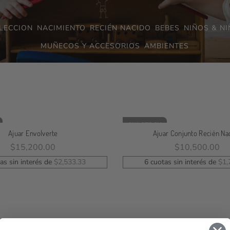
LECCION
NACIMIENTO
RECIÉN NACIDO
BEBES
NIÑOS & N
MUÑECOS Y ACCESORIOS
AMBIENTES
SIN STOCK
Ajuar Envolverte
Ajuar Conjunto Recién Na
$
15,200.00
$
10,500.00
eleccionar Opciones
Seleccionar Opcion
as sin interés de
$
2,533.33
6 cuotas sin interés de
$
1,