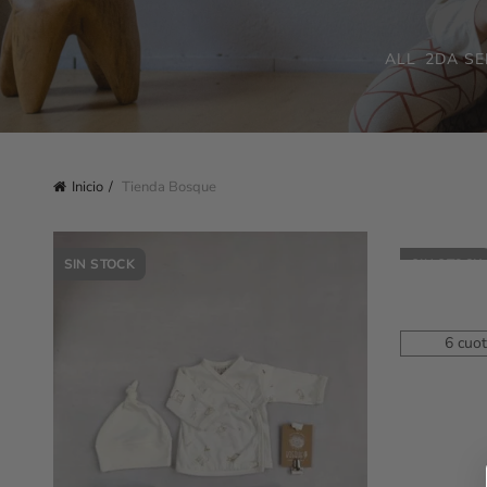
ALL
2DA SE
Inicio
Tienda Bosque
SIN STOCK
SIN STOCK
S
6 cuot