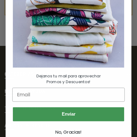
No se encontraron productos que concuerden con la
selección.
Search
for:
CATEGORÍAS DE PRODUCTO
Dejanos tu mail para aprovechar
Promos y Descuentos!
NECESITO AYUDA
TE PUEDE INTERESAR
Enviar
AMIGOS DE BOSQUE
No, Gracias!