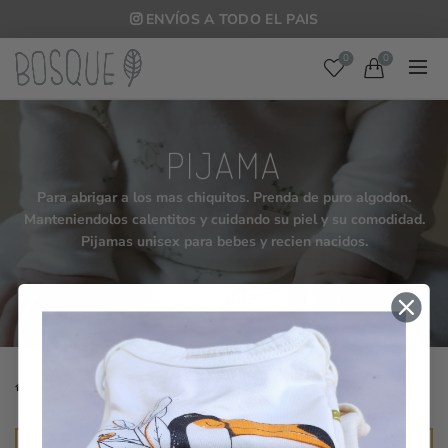
ENVÍOS A TODO EL PAIS
0
0
PIJAMA
Para abrigar a los mas chiquitos. Prenda de puro algodon.
Manteniendolos calentitos y cuidando su piel y su comodidad.
Pijamas unisex para bebes y recien nacidos.
CATEGORIES
Inicio
Tienda Bosque
Recién nacido
Pijama