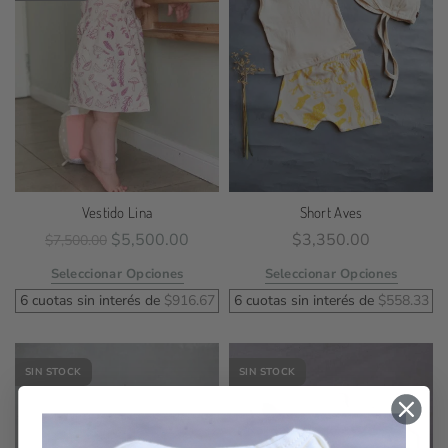
Vestido Lina
Short Aves
$
5,500.00
$
3,350.00
$
7,500.00
Seleccionar Opciones
Seleccionar Opciones
6 cuotas sin interés de
$
916.67
6 cuotas sin interés de
$
558.33
SIN STOCK
SIN STOCK