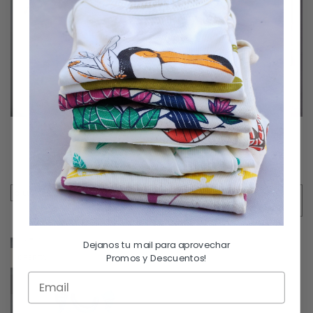
Bombacha niña
Chaleco pura lana
$
2,500.00
–
$
2,800.00
$
8,000.00
Seleccionar Opciones
Seleccionar Opciones
6 cuotas sin interés de
$
416.67
6 cuotas sin interés de
$
1,333.33
Dejanos tu mail para aprovechar
Promos y Descuentos!
OFERTA
SIN STOCK