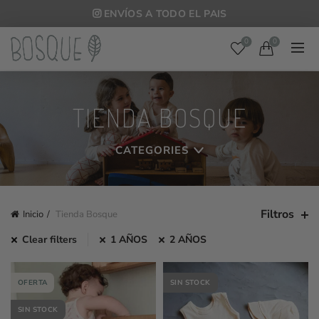
ENVÍOS A TODO EL PAIS
0
0
TIENDA BOSQUE
CATEGORIES
Filtros
Inicio
Tienda Bosque
Clear filters
1 AÑOS
2 AÑOS
OFERTA
SIN STOCK
SIN STOCK