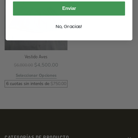
Enviar
No, Gracias!
Vestido Aves
$
4,500.00
$
6,800.00
Seleccionar Opciones
6 cuotas sin interés de
$
750.00
CATEGORÍAS DE PRODUCTO