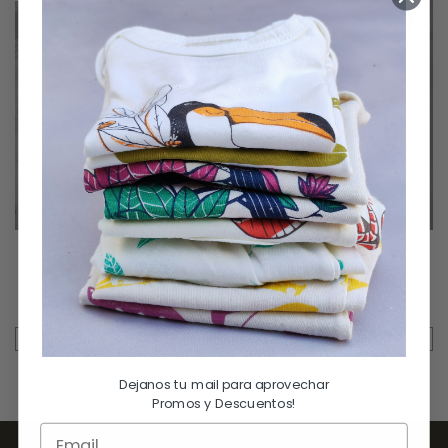
SIN STOCK
SIN STOCK
Remera Dormilon
Remera Constelaciones
$
4,900.00
$
4,900.00
$
6,500.00
$
6,500.00
Leer Más
Seleccionar Opciones
6 cuotas sin interés de
$
816.67
6 cuotas sin interés de
$
816.67
Dejanos tu mail para aprovechar
Promos y Descuentos!