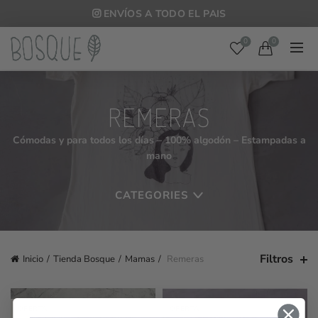
ENVÍOS A TODO EL PAIS
0
0
REMERAS
Cómodas y para todos los días – 100% algodón – Estampadas a
mano
CATEGORIES
Filtros
Inicio
Tienda Bosque
Mamas
Remeras
OFERTA
OFERTA