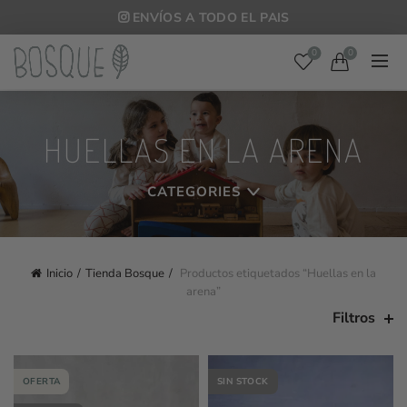
ENVÍOS A TODO EL PAIS
0
0
HUELLAS EN LA ARENA
CATEGORIES
Inicio
Tienda Bosque
Productos etiquetados “Huellas en la
arena”
Filtros
OFERTA
SIN STOCK