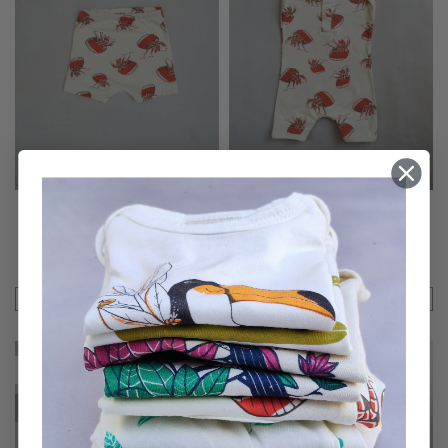
Short Cangrejos
Enterito Cangrejos
$
2,500.00
$
4,500.00
$
3,500.00
$
6,000.00
Seleccionar Opciones
Seleccionar Opciones
6 cuotas sin interés de
$
416.67
6 cuotas sin interés de
$
750.00
OFERTA
SIN STOCK
SIN STOCK