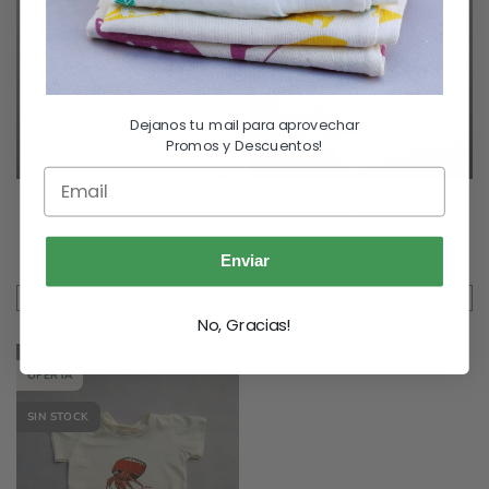
Dejanos tu mail para aprovechar
Promos y Descuentos!
Bombachon Playa
Body manga corta Playa
$
2,560.00
$
3,600.00
$
3,200.00
Enviar
Seleccionar Opciones
Seleccionar Opciones
6 cuotas sin interés de
$
426.67
6 cuotas sin interés de
$
600.00
No, Gracias!
OFERTA
SIN STOCK