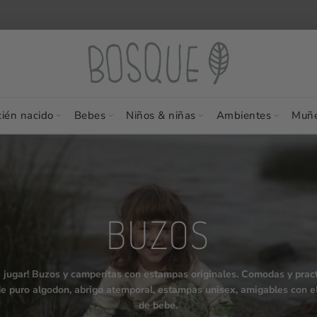
ién nacido
Bebes
Niños & niñas
Ambientes
Muñe
BUZOS
 jugar! Buzos y camperitas con estampas originales. Comodas y practi
 de puro algodon, abrigo atemporal, estampas unisex, amigables con 
de bebe.