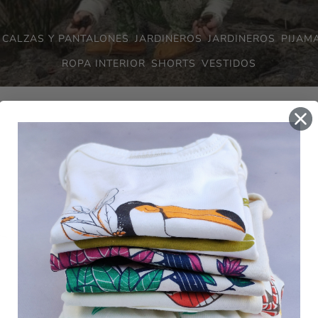
CALZAS Y PANTALONES
JARDINEROS
JARDINEROS
PIJAM
ROPA INTERIOR
SHORTS
VESTIDOS