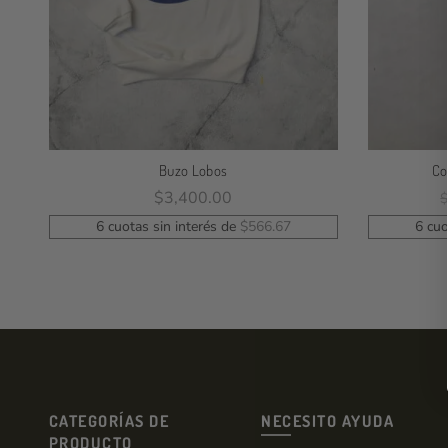
Buzo Lobos
Co
$
3,400.00
Seleccionar Opciones
6 cuotas sin interés de
$
566.67
6 cuo
CATEGORÍAS DE
NECESITO AYUDA
PRODUCTO