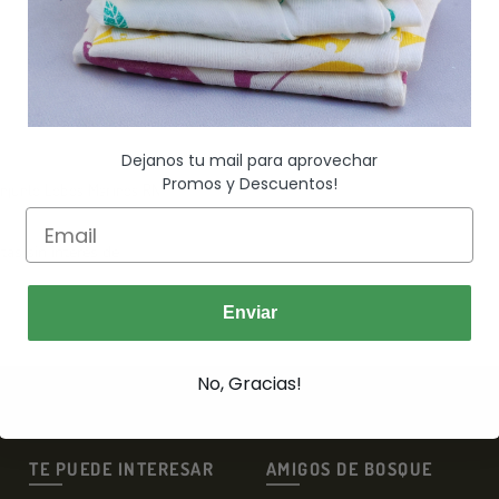
Dejanos tu mail para aprovechar
Promos y Descuentos!
njunto Lobos Marinos RN
$
5,640.00
$
7,050.00
Leer Más
tas sin interés de
$
940.00
Enviar
No, Gracias!
TE PUEDE INTERESAR
AMIGOS DE BOSQUE