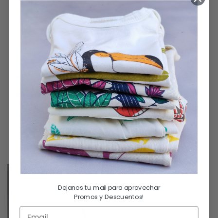
INFORMACIÓN ADICIONAL
ENVÍOS Y DEVOLUCIONES
SKU:
RN1
Categorías:
Camperitas
,
Recién nacido
Etiquetas:
Basicos
,
Nacimiento
,
Regalos
,
Set Regalo
TAMBIÉN TE RECOMENDAMOS…
SIN STOCK
Dejanos tu mail para aprovechar
Promos y Descuentos!