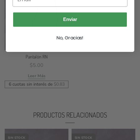
Enviar
No, Gracias!
Pantalón RN
$
5.00
Leer Más
6 cuotas sin interés de
$
0.83
PRODUCTOS RELACIONADOS
SIN STOCK
SIN STOCK