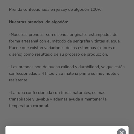
Prenda confeccionada en jersey de algodòn 100%
Nuestras prendas de algodón:
-Nuestras prendas son diseños originales estampados de
forma artesanal con el método de serigrafía y tintas al agua.
Puede que existan variaciones de las estampas (colores o
diseño) como resultado de su proceso de producción.
-Las prendas son de buena calidad y durabilidad, ya que están
confeccionadas a 4 hilos y su materia prima es muy noble y
resistente.
-La ropa confeccionada con fibras naturales, es mas
transpirable y lavable y ademas ayuda a mantener la
temperatura corporal.