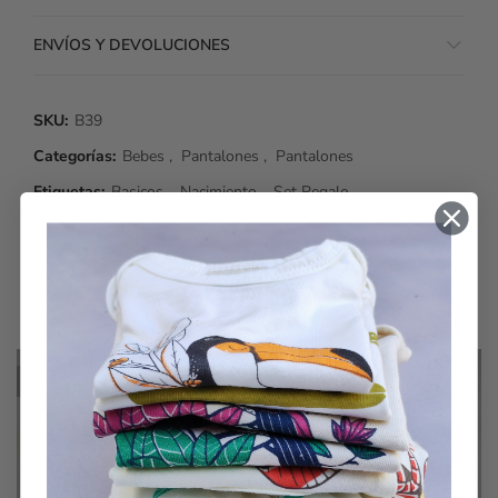
ENVÍOS Y DEVOLUCIONES
SKU:
B39
Categorías:
Bebes
,
Pantalones
,
Pantalones
Etiquetas:
Basicos
,
Nacimiento
,
Set Regalo
TAMBIÉN TE RECOMENDAMOS…
SIN STOCK
SIN STOCK