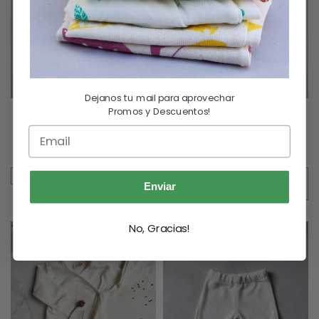
Dejanos tu mail para aprovechar
Promos y Descuentos!
Body manga larga Montaña
Body Kimono Zorrinos
$
4,100.00
$
6,000.00
Seleccionar Opciones
Seleccionar Opciones
6 cuotas sin interés de
$
683.33
6 cuotas sin interés de
Enviar
$
1,000.00
No, Gracias!
SIN STOCK
SIN STOCK