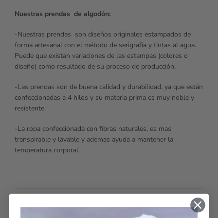
Nuestras prendas de algodón:
-Nuestras prendas son diseños originales estampados de
forma artesanal con el método de serigrafía y tintas al agua.
Puede que existan variaciones de las estampas (colores o
diseño) como resultado de su proceso de producción.
-Las prendas son de buena calidad y durabilidad, ya que están
confeccionadas a 4 hilos y su materia prima es muy noble y
resistente.
-La ropa confeccionada con fibras naturales, es mas
transpirable y lavable y ademas ayuda a mantener la
temperatura corporal.
INFORMACIÓN ADICIONAL