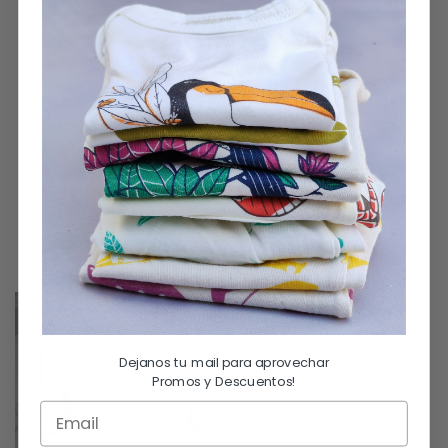
ENVÍOS Y DEVOLUCIONES
SKU:
B50
Categorías:
Bebes
,
Pantalones
Etiqueta:
Basicos
TAMBIÉN TE RECOMENDAMOS…
SIN STOCK
Dejanos tu mail para aprovechar
Promos y Descuentos!