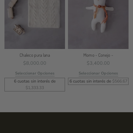
Chaleco pura lana
Momo ~ Conejo ~
$
8,000.00
$
3,400.00
Seleccionar Opciones
Seleccionar Opciones
6 cuotas sin interés de
6 cuotas sin interés de
$
566.67
$
1,333.33