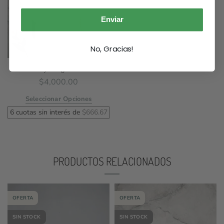
Enviar
No, Gracias!
Body Manga corta
$
4,000.00
Seleccionar Opciones
6 cuotas sin interés de
$
666.67
PRODUCTOS RELACIONADOS
OFERTA
OFERTA
SIN STOCK
SIN STOCK