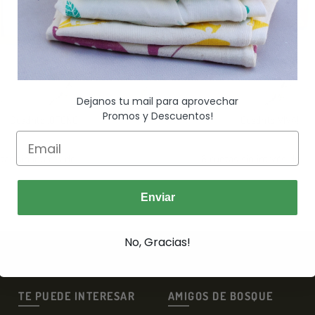
Dejanos tu mail para aprovechar
Promos y Descuentos!
Cuadrito :OTOÑO:
Cuadrito VIVA!
$
3,500.00
$
3,500.00
Leer Más
Leer Más
tas sin interés de
$
583.33
6 cuotas sin interés de
$
5
Enviar
No, Gracias!
TE PUEDE INTERESAR
AMIGOS DE BOSQUE