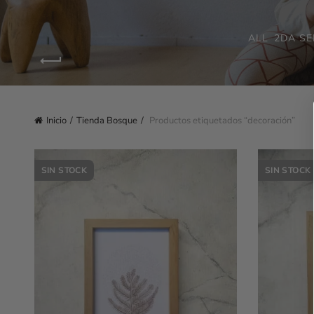
ALL
2DA SE
Inicio
Tienda Bosque
Productos etiquetados “decoración”
SIN STOCK
SIN STOCK