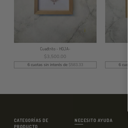
Cuadtrito ~ HOJA~
$
3,500.00
Leer Más
6 cuotas sin interés de
$
583.33
6 cuo
CATEGORÍAS DE
NECESITO AYUDA
PRODUCTO