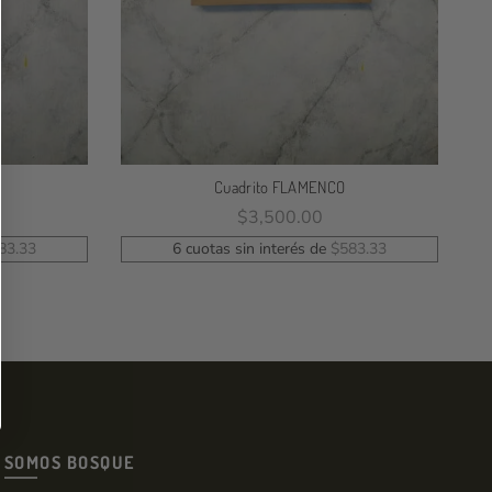
Cuadrito FLAMENCO
$
3,500.00
Leer Más
83.33
6 cuotas sin interés de
$
583.33
SOMOS BOSQUE