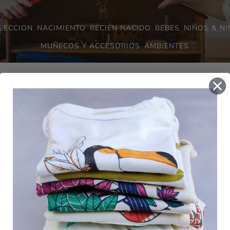
LECCION
NACIMIENTO
RECIÉN NACIDO
BEBES
NIÑOS & N
MUÑECOS Y ACCESORIOS
AMBIENTES
SIN STOCK